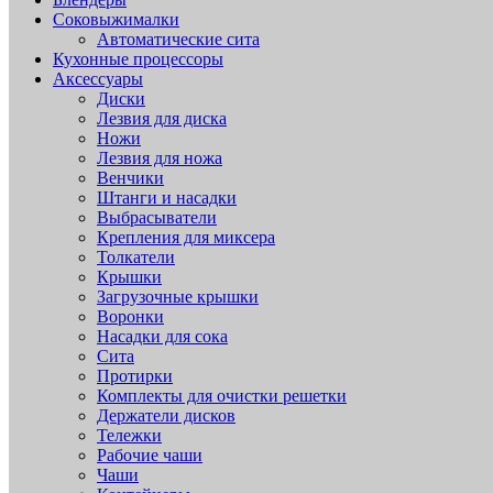
Соковыжималки
Автоматические сита
Кухонные процессоры
Аксессуары
Диски
Лезвия для диска
Ножи
Лезвия для ножа
Венчики
Штанги и насадки
Выбрасыватели
Крепления для миксера
Толкатели
Крышки
Загрузочные крышки
Воронки
Насадки для сока
Сита
Протирки
Комплекты для очистки решетки
Держатели дисков
Тележки
Рабочие чаши
Чаши