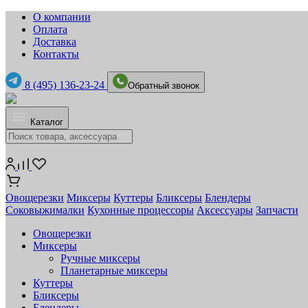
О компании
Оплата
Доставка
Контакты
8 (495) 136-23-24
Обратный звонок
Каталог
Овощерезки
Миксеры
Куттеры
Бликсеры
Блендеры
Соковыжималки
Кухонные процессоры
Аксессуары
Запчасти
Овощерезки
Миксеры
Ручные миксеры
Планетарные миксеры
Куттеры
Бликсеры
Блендеры