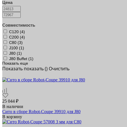
Цена
Совместимость
C120 (
4
)
C200 (
4
)
C80 (
3
)
J100 (
1
)
J80 (
1
)
J80 Buffet (
1
)
Показать еще
Показать
показать (
)
Очистить
25 044 ₽
В наличии
Сито в сборе Robot-Coupe 39910 для J80
В корзину