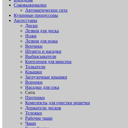
Соковыжималки
Автоматические сита
Кухонные процессоры
Аксессуары
Диски
Лезвия для диска
Ножи
Лезвия для ножа
Венчики
Штанги и насадки
Выбрасыватели
Крепления для миксера
Толкатели
Крышки
Загрузочные крышки
Воронки
Насадки для сока
Сита
Протирки
Комплекты для очистки решетки
Держатели дисков
Тележки
Рабочие чаши
Чаши