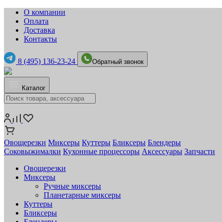
О компании
Оплата
Доставка
Контакты
8 (495) 136-23-24
Обратный звонок
Каталог
Овощерезки
Миксеры
Куттеры
Бликсеры
Блендеры
Соковыжималки
Кухонные процессоры
Аксессуары
Запчасти
Овощерезки
Миксеры
Ручные миксеры
Планетарные миксеры
Куттеры
Бликсеры
Блендеры