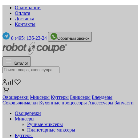
О компании
Оплата
Доставка
Контакты
8 (495) 136-23-24
Обратный звонок
Каталог
Овощерезки
Миксеры
Куттеры
Бликсеры
Блендеры
Соковыжималки
Кухонные процессоры
Аксессуары
Запчасти
Овощерезки
Миксеры
Ручные миксеры
Планетарные миксеры
Куттеры