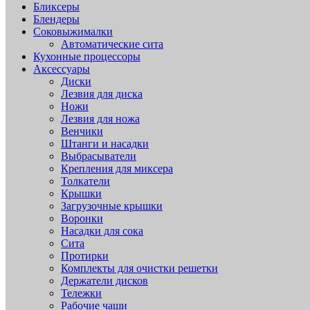
Бликсеры
Блендеры
Соковыжималки
Автоматические сита
Кухонные процессоры
Аксессуары
Диски
Лезвия для диска
Ножи
Лезвия для ножа
Венчики
Штанги и насадки
Выбрасыватели
Крепления для миксера
Толкатели
Крышки
Загрузочные крышки
Воронки
Насадки для сока
Сита
Протирки
Комплекты для очистки решетки
Держатели дисков
Тележки
Рабочие чаши