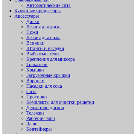
Автоматические сита
Кухонные процессоры
Аксессуары
Диски
Лезвия для диска
Ножи
Лезвия для ножа
Венчики
Штанги и насадки
Выбрасыватели
Крепления для миксера
Толкатели
Крышки
Загрузочные крышки
Воронки
Насадки для сока
Сита
Протирки
Комплекты для очистки решетки
Держатели дисков
Тележки
Рабочие чаши
Чаши
Контейнеры