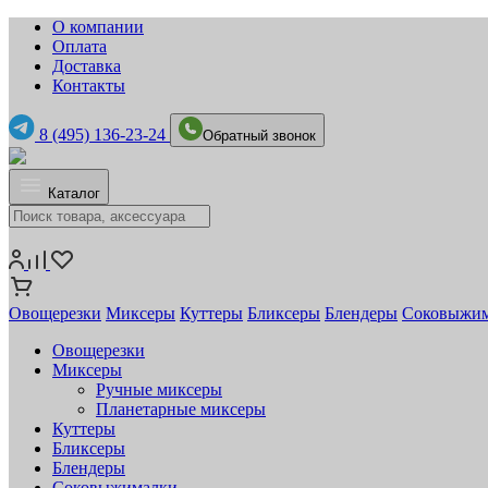
О компании
Оплата
Доставка
Контакты
8 (495) 136-23-24
Обратный звонок
Каталог
Овощерезки
Миксеры
Куттеры
Бликсеры
Блендеры
Соковыжи
Овощерезки
Миксеры
Ручные миксеры
Планетарные миксеры
Куттеры
Бликсеры
Блендеры
Соковыжималки