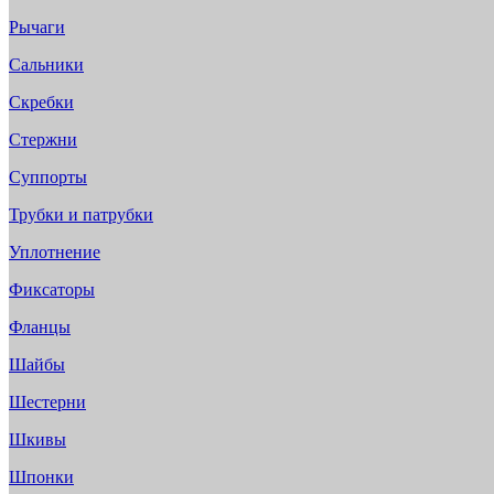
Рычаги
Сальники
Скребки
Стержни
Суппорты
Трубки и патрубки
Уплотнение
Фиксаторы
Фланцы
Шайбы
Шестерни
Шкивы
Шпонки