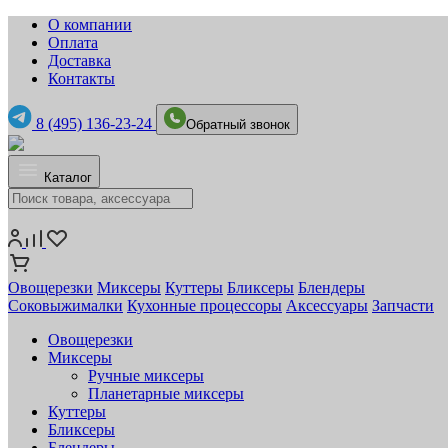
О компании
Оплата
Доставка
Контакты
8 (495) 136-23-24
Обратный звонок
Каталог
Овощерезки
Миксеры
Куттеры
Бликсеры
Блендеры
Соковыжималки
Кухонные процессоры
Аксессуары
Запчасти
Овощерезки
Миксеры
Ручные миксеры
Планетарные миксеры
Куттеры
Бликсеры
Блендеры