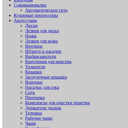
Соковыжималки
Автоматические сита
Кухонные процессоры
Аксессуары
Диски
Лезвия для диска
Ножи
Лезвия для ножа
Венчики
Штанги и насадки
Выбрасыватели
Крепления для миксера
Толкатели
Крышки
Загрузочные крышки
Воронки
Насадки для сока
Сита
Протирки
Комплекты для очистки решетки
Держатели дисков
Тележки
Рабочие чаши
Чаши