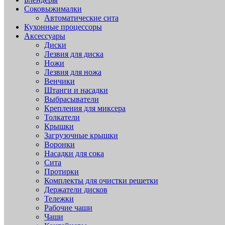
Соковыжималки
Автоматические сита
Кухонные процессоры
Аксессуары
Диски
Лезвия для диска
Ножи
Лезвия для ножа
Венчики
Штанги и насадки
Выбрасыватели
Крепления для миксера
Толкатели
Крышки
Загрузочные крышки
Воронки
Насадки для сока
Сита
Протирки
Комплекты для очистки решетки
Держатели дисков
Тележки
Рабочие чаши
Чаши