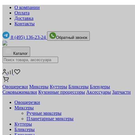
О компании
Оплата
Доставка
Контакты
8 (495) 136-23-24
Обратный звонок
Каталог
Овощерезки
Миксеры
Куттеры
Бликсеры
Блендеры
Соковыжималки
Кухонные процессоры
Аксессуары
Запчасти
Овощерезки
Миксеры
Ручные миксеры
Планетарные миксеры
Куттеры
Бликсеры
Блендеры