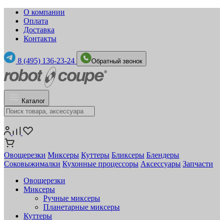
О компании
Оплата
Доставка
Контакты
8 (495) 136-23-24
Обратный звонок
Каталог
Овощерезки
Миксеры
Куттеры
Бликсеры
Блендеры
Соковыжималки
Кухонные процессоры
Аксессуары
Запчасти
Овощерезки
Миксеры
Ручные миксеры
Планетарные миксеры
Куттеры