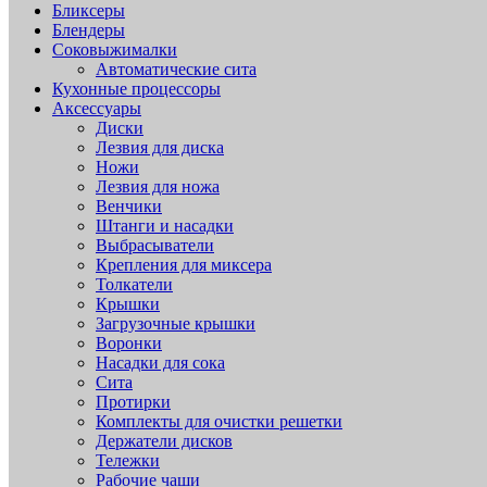
Бликсеры
Блендеры
Соковыжималки
Автоматические сита
Кухонные процессоры
Аксессуары
Диски
Лезвия для диска
Ножи
Лезвия для ножа
Венчики
Штанги и насадки
Выбрасыватели
Крепления для миксера
Толкатели
Крышки
Загрузочные крышки
Воронки
Насадки для сока
Сита
Протирки
Комплекты для очистки решетки
Держатели дисков
Тележки
Рабочие чаши