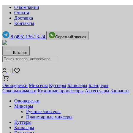
О компании
Оплата
Доставка
Контакты
8 (495) 136-23-24
Обратный звонок
Каталог
Овощерезки
Миксеры
Куттеры
Бликсеры
Блендеры
Соковыжималки
Кухонные процессоры
Аксессуары
Запчасти
Овощерезки
Миксеры
Ручные миксеры
Планетарные миксеры
Куттеры
Бликсеры
Блендеры