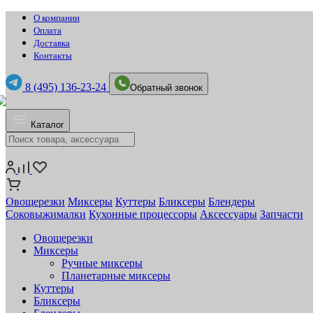
О компании
Оплата
Доставка
Контакты
8 (495) 136-23-24
Обратный звонок
Каталог
Овощерезки
Миксеры
Куттеры
Бликсеры
Блендеры
Соковыжималки
Кухонные процессоры
Аксессуары
Запчасти
Овощерезки
Миксеры
Ручные миксеры
Планетарные миксеры
Куттеры
Бликсеры