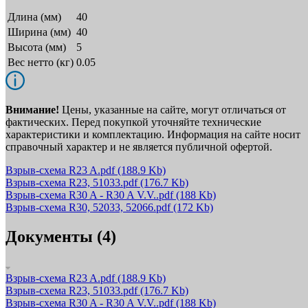
Длина (мм)
40
Ширина (мм)
40
Высота (мм)
5
Вес нетто (кг)
0.05
Внимание!
Цены, указанные на сайте, могут отличаться от
фактических. Перед покупкой уточняйте технические
характеристики и комплектацию. Информация на сайте носит
справочный характер и не является публичной офертой.
Взрыв-схема R23 A.pdf
(188.9 Kb)
Взрыв-схема R23, 51033.pdf
(176.7 Kb)
Взрыв-схема R30 A - R30 A V.V..pdf
(188 Kb)
Взрыв-схема R30, 52033, 52066.pdf
(172 Kb)
Документы (4)
Взрыв-схема R23 A.pdf
(188.9 Kb)
Взрыв-схема R23, 51033.pdf
(176.7 Kb)
Взрыв-схема R30 A - R30 A V.V..pdf
(188 Kb)