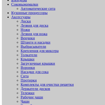
Блендеры
Соковыжималки
Автоматические сита
Кухонные процессоры
Аксессуары
Диски
Лезвия для диска
Ножи
Лезвия для ножа
Венчики
Штанги и насадки
Выбрасыватели
Крепления для миксера
Толкатели
Крышки
Загрузочные крышки
Воронки
Насадки для сока
Сита
Протирки
Комплекты для очистки решетки
Держатели дисков
Тележки
Рабочие чаши
Чаши