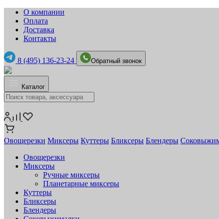
О компании
Оплата
Доставка
Контакты
8 (495) 136-23-24
Обратный звонок
Каталог
Овощерезки
Миксеры
Куттеры
Бликсеры
Блендеры
Соковыжи
Овощерезки
Миксеры
Ручные миксеры
Планетарные миксеры
Куттеры
Бликсеры
Блендеры
Соковыжималки