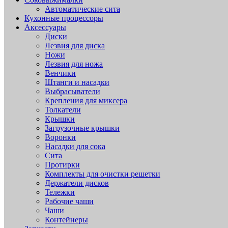
Автоматические сита
Кухонные процессоры
Аксессуары
Диски
Лезвия для диска
Ножи
Лезвия для ножа
Венчики
Штанги и насадки
Выбрасыватели
Крепления для миксера
Толкатели
Крышки
Загрузочные крышки
Воронки
Насадки для сока
Сита
Протирки
Комплекты для очистки решетки
Держатели дисков
Тележки
Рабочие чаши
Чаши
Контейнеры