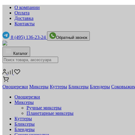
О компании
Оплата
Доставка
Контакты
8 (495) 136-23-24
Обратный звонок
Каталог
Овощерезки
Миксеры
Куттеры
Бликсеры
Блендеры
Соковыжи
Овощерезки
Миксеры
Ручные миксеры
Планетарные миксеры
Куттеры
Бликсеры
Блендеры
Соковыжималки