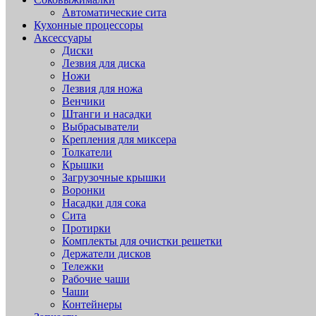
Автоматические сита
Кухонные процессоры
Аксессуары
Диски
Лезвия для диска
Ножи
Лезвия для ножа
Венчики
Штанги и насадки
Выбрасыватели
Крепления для миксера
Толкатели
Крышки
Загрузочные крышки
Воронки
Насадки для сока
Сита
Протирки
Комплекты для очистки решетки
Держатели дисков
Тележки
Рабочие чаши
Чаши
Контейнеры