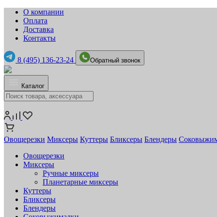
О компании
Оплата
Доставка
Контакты
8 (495) 136-23-24
Обратный звонок
Каталог
Овощерезки
Миксеры
Куттеры
Бликсеры
Блендеры
Соковыжи
Овощерезки
Миксеры
Ручные миксеры
Планетарные миксеры
Куттеры
Бликсеры
Блендеры
Соковыжималки