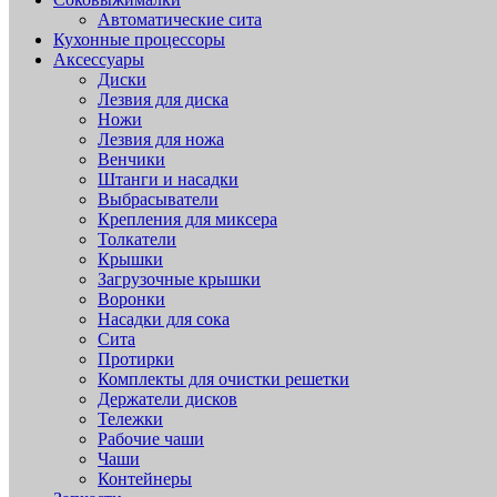
Автоматические сита
Кухонные процессоры
Аксессуары
Диски
Лезвия для диска
Ножи
Лезвия для ножа
Венчики
Штанги и насадки
Выбрасыватели
Крепления для миксера
Толкатели
Крышки
Загрузочные крышки
Воронки
Насадки для сока
Сита
Протирки
Комплекты для очистки решетки
Держатели дисков
Тележки
Рабочие чаши
Чаши
Контейнеры