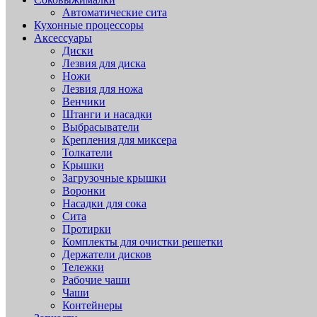
Автоматические сита
Кухонные процессоры
Аксессуары
Диски
Лезвия для диска
Ножи
Лезвия для ножа
Венчики
Штанги и насадки
Выбрасыватели
Крепления для миксера
Толкатели
Крышки
Загрузочные крышки
Воронки
Насадки для сока
Сита
Протирки
Комплекты для очистки решетки
Держатели дисков
Тележки
Рабочие чаши
Чаши
Контейнеры