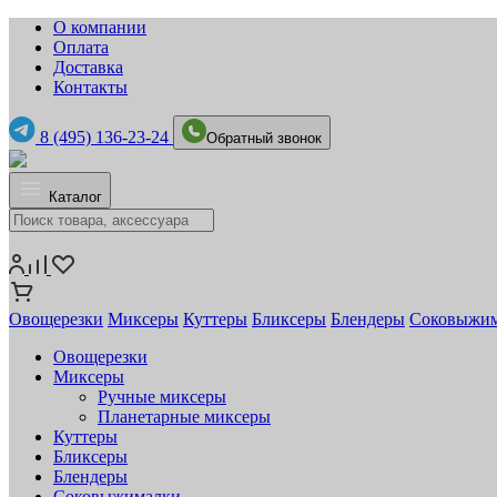
О компании
Оплата
Доставка
Контакты
8 (495) 136-23-24
Обратный звонок
Каталог
Овощерезки
Миксеры
Куттеры
Бликсеры
Блендеры
Соковыжи
Овощерезки
Миксеры
Ручные миксеры
Планетарные миксеры
Куттеры
Бликсеры
Блендеры
Соковыжималки