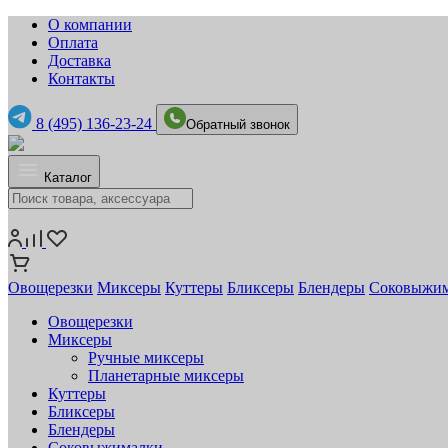
О компании
Оплата
Доставка
Контакты
8 (495) 136-23-24
Обратный звонок
Каталог
Овощерезки
Миксеры
Куттеры
Бликсеры
Блендеры
Соковыжи
Овощерезки
Миксеры
Ручные миксеры
Планетарные миксеры
Куттеры
Бликсеры
Блендеры
Соковыжималки