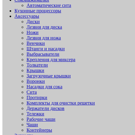
Автоматические сита
Кухонные процессоры
Аксессуары
Диски
Лезвия для диска
Ножи
Лезвия для ножа
Венчики
Штанги и насадки
Выбрасыватели
Крепления для миксера
Толкатели
Крышки
Загрузочные крышки
Воронки
Насадки для сока
Сита
Протирки
Комплекты для очистки решетки
Держатели дисков
Тележки
Рабочие чаши
Чаши
Контейнеры