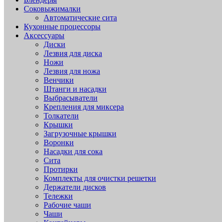
Соковыжималки
Автоматические сита
Кухонные процессоры
Аксессуары
Диски
Лезвия для диска
Ножи
Лезвия для ножа
Венчики
Штанги и насадки
Выбрасыватели
Крепления для миксера
Толкатели
Крышки
Загрузочные крышки
Воронки
Насадки для сока
Сита
Протирки
Комплекты для очистки решетки
Держатели дисков
Тележки
Рабочие чаши
Чаши