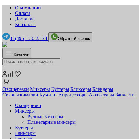
О компании
Оплата
Доставка
Контакты
8 (495) 136-23-24
Обратный звонок
Каталог
Овощерезки
Миксеры
Куттеры
Бликсеры
Блендеры
Соковыжималки
Кухонные процессоры
Аксессуары
Запчасти
Овощерезки
Миксеры
Ручные миксеры
Планетарные миксеры
Куттеры
Бликсеры
Блендеры