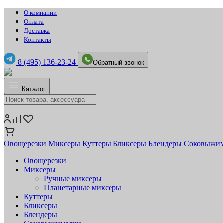
О компании
Оплата
Доставка
Контакты
8 (495) 136-23-24
Обратный звонок
Каталог
Овощерезки
Миксеры
Куттеры
Бликсеры
Блендеры
Соковыжи
Овощерезки
Миксеры
Ручные миксеры
Планетарные миксеры
Куттеры
Бликсеры
Блендеры