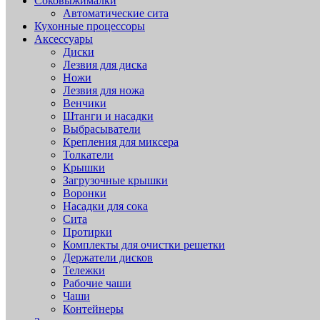
Соковыжималки
Автоматические сита
Кухонные процессоры
Аксессуары
Диски
Лезвия для диска
Ножи
Лезвия для ножа
Венчики
Штанги и насадки
Выбрасыватели
Крепления для миксера
Толкатели
Крышки
Загрузочные крышки
Воронки
Насадки для сока
Сита
Протирки
Комплекты для очистки решетки
Держатели дисков
Тележки
Рабочие чаши
Чаши
Контейнеры