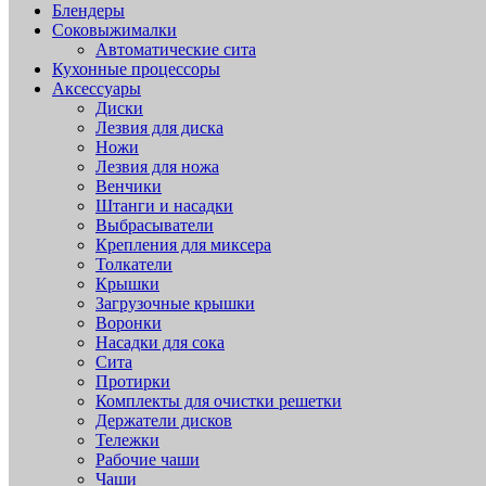
Блендеры
Соковыжималки
Автоматические сита
Кухонные процессоры
Аксессуары
Диски
Лезвия для диска
Ножи
Лезвия для ножа
Венчики
Штанги и насадки
Выбрасыватели
Крепления для миксера
Толкатели
Крышки
Загрузочные крышки
Воронки
Насадки для сока
Сита
Протирки
Комплекты для очистки решетки
Держатели дисков
Тележки
Рабочие чаши
Чаши