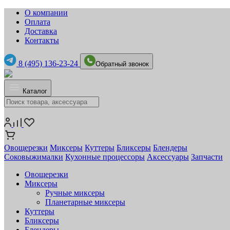
О компании
Оплата
Доставка
Контакты
8 (495) 136-23-24
Обратный звонок
Каталог
Овощерезки
Миксеры
Куттеры
Бликсеры
Блендеры
Соковыжималки
Кухонные процессоры
Аксессуары
Запчасти
Овощерезки
Миксеры
Ручные миксеры
Планетарные миксеры
Куттеры
Бликсеры
Блендеры