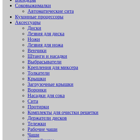
Соковыжималки
Автоматические сита
Кухонные процессоры
Аксессуары
Диски
Лезвия для диска
Ножи
Лезвия для ножа
Венчики
Штанги и насадки
Выбрасыватели
Крепления для миксера
Толкатели
Крышки
Загрузочные крышки
Воронки
Насадки для сока
Сита
Протирки
Комплекты для очистки решетки
Держатели дисков
Тележки
Рабочие чаши
Чаши