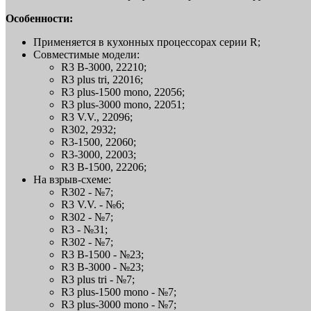
Особенности:
Применяется в кухонных процессорах серии R;
Совместимые модели:
R3 B-3000, 22210;
R3 plus tri, 22016;
R3 plus-1500 mono, 22056;
R3 plus-3000 mono, 22051;
R3 V.V., 22096;
R302, 2932;
R3-1500, 22060;
R3-3000, 22003;
R3 B-1500, 22206;
На взрыв-схеме:
R302 - №7;
R3 V.V. - №6;
R302 - №7;
R3 - №31;
R302 - №7;
R3 B-1500 - №23;
R3 B-3000 - №23;
R3 plus tri - №7;
R3 plus-1500 mono - №7;
R3 plus-3000 mono - №7;