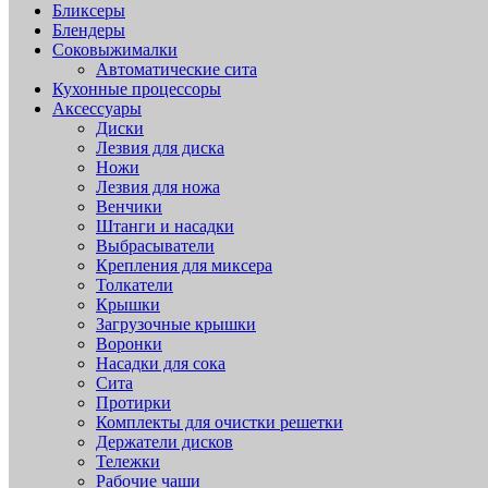
Бликсеры
Блендеры
Соковыжималки
Автоматические сита
Кухонные процессоры
Аксессуары
Диски
Лезвия для диска
Ножи
Лезвия для ножа
Венчики
Штанги и насадки
Выбрасыватели
Крепления для миксера
Толкатели
Крышки
Загрузочные крышки
Воронки
Насадки для сока
Сита
Протирки
Комплекты для очистки решетки
Держатели дисков
Тележки
Рабочие чаши