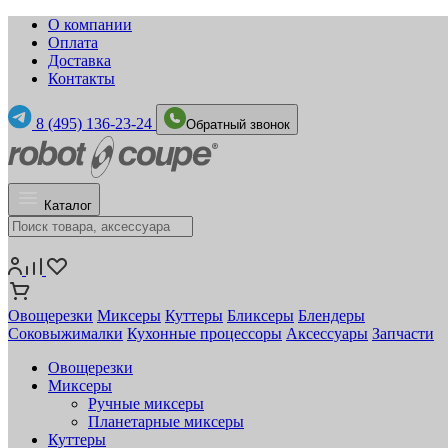
О компании
Оплата
Доставка
Контакты
8 (495) 136-23-24
Обратный звонок
Каталог
Овощерезки
Миксеры
Куттеры
Бликсеры
Блендеры
Соковыжималки
Кухонные процессоры
Аксессуары
Запчасти
Овощерезки
Миксеры
Ручные миксеры
Планетарные миксеры
Куттеры