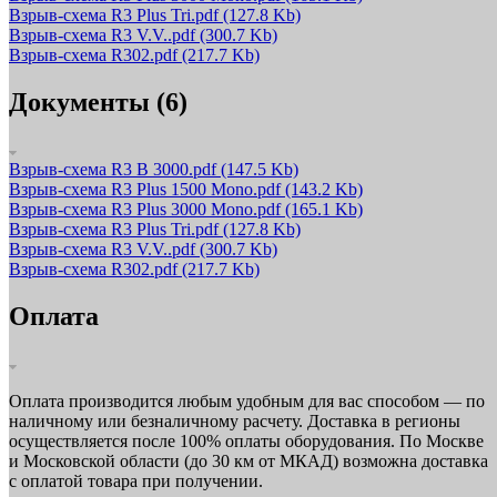
Взрыв-схема R3 Plus Tri.pdf
(127.8 Kb)
Взрыв-схема R3 V.V..pdf
(300.7 Kb)
Взрыв-схема R302.pdf
(217.7 Kb)
Документы (6)
Взрыв-схема R3 B 3000.pdf
(147.5 Kb)
Взрыв-схема R3 Plus 1500 Mono.pdf
(143.2 Kb)
Взрыв-схема R3 Plus 3000 Mono.pdf
(165.1 Kb)
Взрыв-схема R3 Plus Tri.pdf
(127.8 Kb)
Взрыв-схема R3 V.V..pdf
(300.7 Kb)
Взрыв-схема R302.pdf
(217.7 Kb)
Оплата
Оплата производится любым удобным для вас способом — по
наличному или безналичному расчету. Доставка в регионы
осуществляется после 100% оплаты оборудования. По Москве
и Московской области (до 30 км от МКАД) возможна доставка
с оплатой товара при получении.