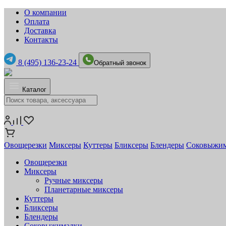
О компании
Оплата
Доставка
Контакты
8 (495) 136-23-24
Обратный звонок
Каталог
Овощерезки
Миксеры
Куттеры
Бликсеры
Блендеры
Соковыжи
Овощерезки
Миксеры
Ручные миксеры
Планетарные миксеры
Куттеры
Бликсеры
Блендеры
Соковыжималки