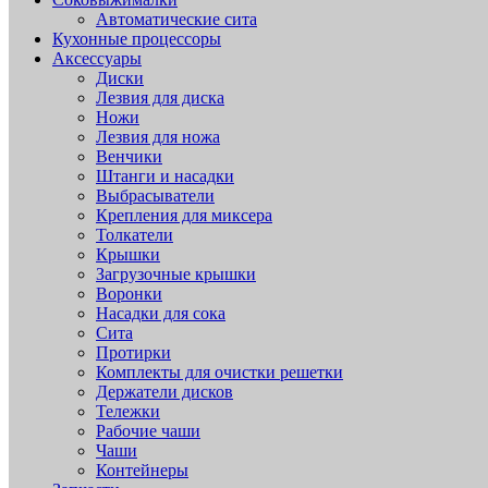
Автоматические сита
Кухонные процессоры
Аксессуары
Диски
Лезвия для диска
Ножи
Лезвия для ножа
Венчики
Штанги и насадки
Выбрасыватели
Крепления для миксера
Толкатели
Крышки
Загрузочные крышки
Воронки
Насадки для сока
Сита
Протирки
Комплекты для очистки решетки
Держатели дисков
Тележки
Рабочие чаши
Чаши
Контейнеры