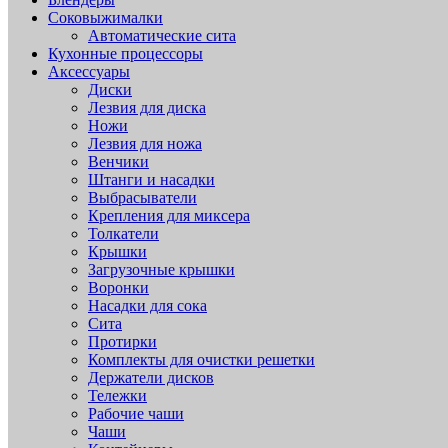
Соковыжималки
Автоматические сита
Кухонные процессоры
Аксессуары
Диски
Лезвия для диска
Ножи
Лезвия для ножа
Венчики
Штанги и насадки
Выбрасыватели
Крепления для миксера
Толкатели
Крышки
Загрузочные крышки
Воронки
Насадки для сока
Сита
Протирки
Комплекты для очистки решетки
Держатели дисков
Тележки
Рабочие чаши
Чаши