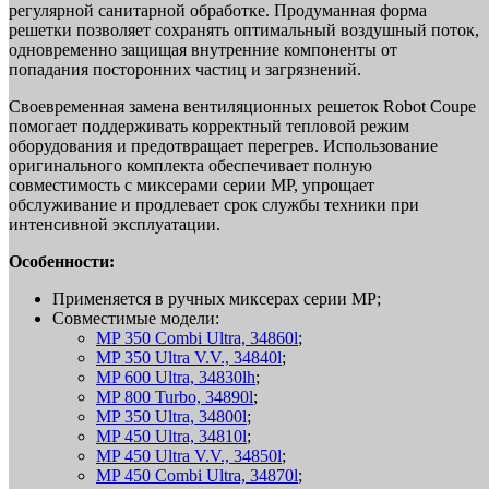
регулярной санитарной обработке. Продуманная форма
решетки позволяет сохранять оптимальный воздушный поток,
одновременно защищая внутренние компоненты от
попадания посторонних частиц и загрязнений.
Своевременная замена вентиляционных решеток Robot Coupe
помогает поддерживать корректный тепловой режим
оборудования и предотвращает перегрев. Использование
оригинального комплекта обеспечивает полную
совместимость с миксерами серии MP, упрощает
обслуживание и продлевает срок службы техники при
интенсивной эксплуатации.
Особенности:
Применяется в ручных миксерах серии MP;
Совместимые модели:
MP 350 Combi Ultra, 34860l
;
MP 350 Ultra V.V., 34840l
;
MP 600 Ultra, 34830lh
;
MP 800 Turbo, 34890l
;
MP 350 Ultra, 34800l
;
MP 450 Ultra, 34810l
;
MP 450 Ultra V.V., 34850l
;
MP 450 Combi Ultra, 34870l
;