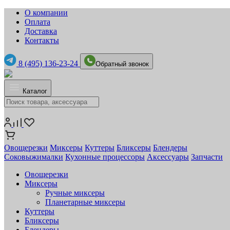
О компании
Оплата
Доставка
Контакты
8 (495) 136-23-24
Обратный звонок
Каталог
Овощерезки
Миксеры
Куттеры
Бликсеры
Блендеры
Соковыжималки
Кухонные процессоры
Аксессуары
Запчасти
Овощерезки
Миксеры
Ручные миксеры
Планетарные миксеры
Куттеры
Бликсеры
Блендеры