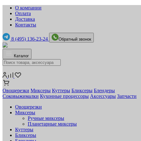
О компании
Оплата
Доставка
Контакты
8 (495) 136-23-24
Обратный звонок
Каталог
Овощерезки
Миксеры
Куттеры
Бликсеры
Блендеры
Соковыжималки
Кухонные процессоры
Аксессуары
Запчасти
Овощерезки
Миксеры
Ручные миксеры
Планетарные миксеры
Куттеры
Бликсеры
Блендеры