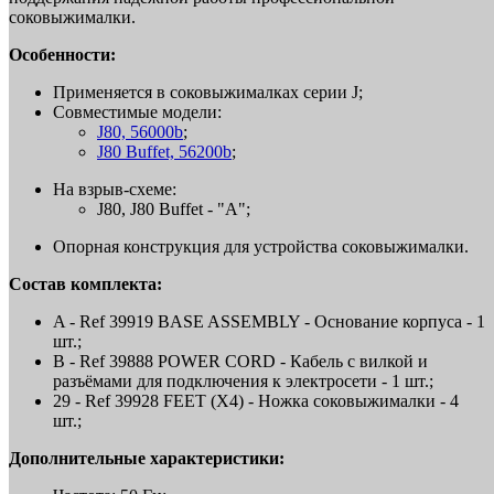
соковыжималки.
Особенности:
Применяется в соковыжималках серии J;
Совместимые модели:
J80, 56000b
;
J80 Buffet, 56200b
;
На взрыв-схеме:
J80, J80 Buffet - "A";
Опорная конструкция для устройства соковыжималки.
Состав комплекта:
A - Ref 39919 BASE ASSEMBLY - Основание корпуса - 1
шт.;
B - Ref 39888 POWER CORD - Кабель с вилкой и
разъёмами для подключения к электросети - 1 шт.;
29 - Ref 39928 FEET (X4) - Ножка соковыжималки - 4
шт.;
Дополнительные характеристики: