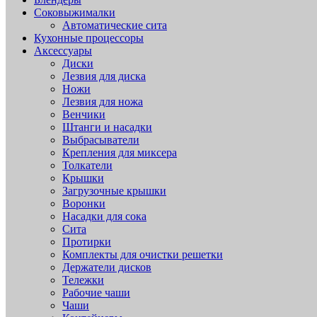
Соковыжималки
Автоматические сита
Кухонные процессоры
Аксессуары
Диски
Лезвия для диска
Ножи
Лезвия для ножа
Венчики
Штанги и насадки
Выбрасыватели
Крепления для миксера
Толкатели
Крышки
Загрузочные крышки
Воронки
Насадки для сока
Сита
Протирки
Комплекты для очистки решетки
Держатели дисков
Тележки
Рабочие чаши
Чаши