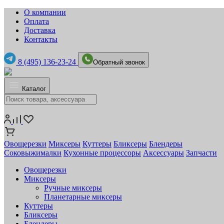
О компании
Оплата
Доставка
Контакты
8 (495) 136-23-24
Обратный звонок
Каталог
Овощерезки
Миксеры
Куттеры
Бликсеры
Блендеры
Соковыжималки
Кухонные процессоры
Аксессуары
Запчасти
Овощерезки
Миксеры
Ручные миксеры
Планетарные миксеры
Куттеры
Бликсеры
Блендеры