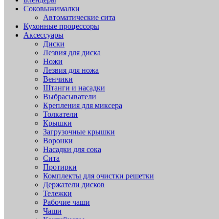
Соковыжималки
Автоматические сита
Кухонные процессоры
Аксессуары
Диски
Лезвия для диска
Ножи
Лезвия для ножа
Венчики
Штанги и насадки
Выбрасыватели
Крепления для миксера
Толкатели
Крышки
Загрузочные крышки
Воронки
Насадки для сока
Сита
Протирки
Комплекты для очистки решетки
Держатели дисков
Тележки
Рабочие чаши
Чаши