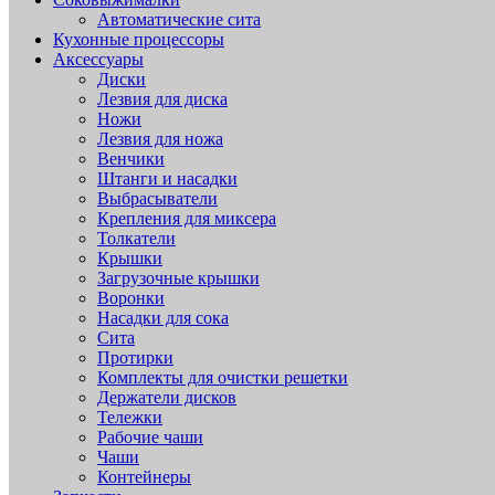
Автоматические сита
Кухонные процессоры
Аксессуары
Диски
Лезвия для диска
Ножи
Лезвия для ножа
Венчики
Штанги и насадки
Выбрасыватели
Крепления для миксера
Толкатели
Крышки
Загрузочные крышки
Воронки
Насадки для сока
Сита
Протирки
Комплекты для очистки решетки
Держатели дисков
Тележки
Рабочие чаши
Чаши
Контейнеры