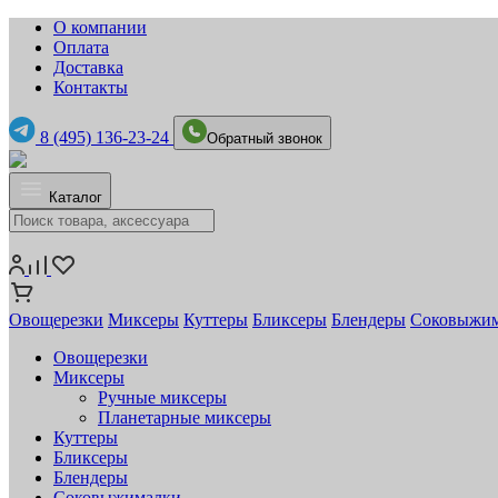
О компании
Оплата
Доставка
Контакты
8 (495) 136-23-24
Обратный звонок
Каталог
Овощерезки
Миксеры
Куттеры
Бликсеры
Блендеры
Соковыжи
Овощерезки
Миксеры
Ручные миксеры
Планетарные миксеры
Куттеры
Бликсеры
Блендеры
Соковыжималки