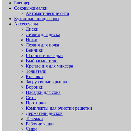
Блендеры
Соковыжималки
Автоматические сита
Кухонные процессоры
Аксессуары
Диски
Лезвия для диска
Ножи
Лезвия для ножа
Венчики
Штанги и насадки
Выбрасыватели
Крепления для миксера
Толкатели
Крышки
Загрузочные крышки
Воронки
Насадки для сока
Сита
Протирки
Комплекты для очистки решетки
Держатели дисков
Тележки
Рабочие чаши
Чаши