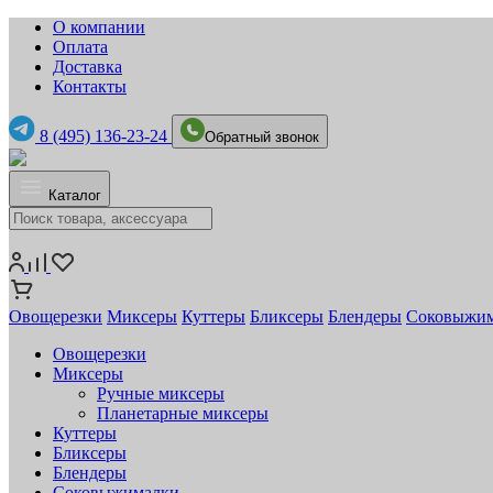
О компании
Оплата
Доставка
Контакты
8 (495) 136-23-24
Обратный звонок
Каталог
Овощерезки
Миксеры
Куттеры
Бликсеры
Блендеры
Соковыжи
Овощерезки
Миксеры
Ручные миксеры
Планетарные миксеры
Куттеры
Бликсеры
Блендеры
Соковыжималки