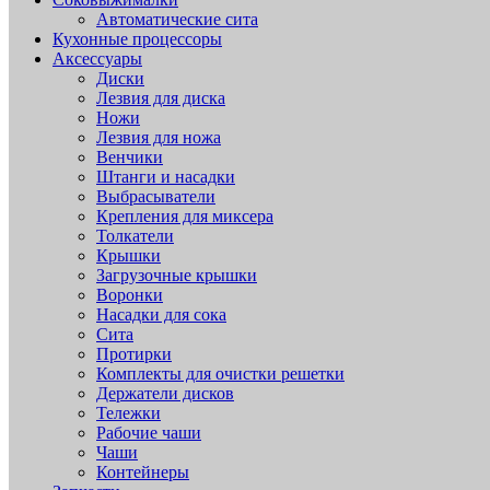
Автоматические сита
Кухонные процессоры
Аксессуары
Диски
Лезвия для диска
Ножи
Лезвия для ножа
Венчики
Штанги и насадки
Выбрасыватели
Крепления для миксера
Толкатели
Крышки
Загрузочные крышки
Воронки
Насадки для сока
Сита
Протирки
Комплекты для очистки решетки
Держатели дисков
Тележки
Рабочие чаши
Чаши
Контейнеры