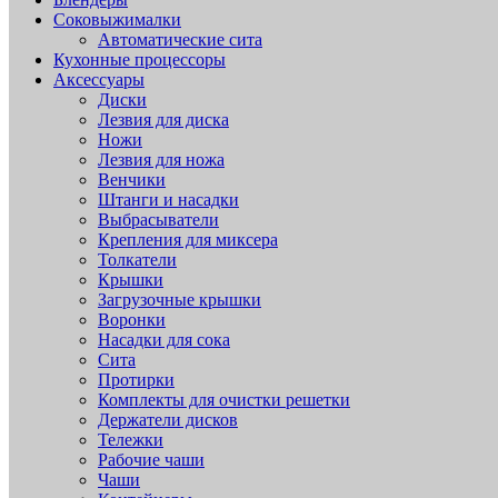
Соковыжималки
Автоматические сита
Кухонные процессоры
Аксессуары
Диски
Лезвия для диска
Ножи
Лезвия для ножа
Венчики
Штанги и насадки
Выбрасыватели
Крепления для миксера
Толкатели
Крышки
Загрузочные крышки
Воронки
Насадки для сока
Сита
Протирки
Комплекты для очистки решетки
Держатели дисков
Тележки
Рабочие чаши
Чаши