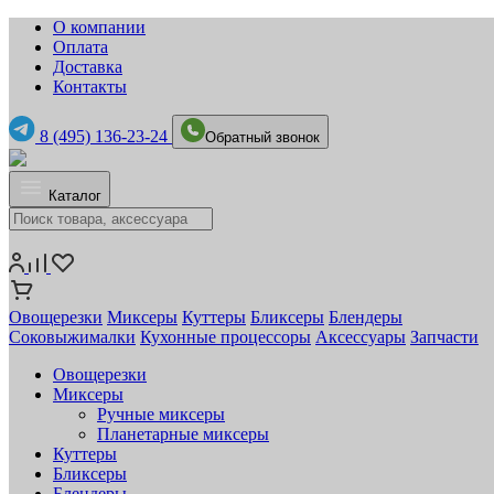
О компании
Оплата
Доставка
Контакты
8 (495) 136-23-24
Обратный звонок
Каталог
Овощерезки
Миксеры
Куттеры
Бликсеры
Блендеры
Соковыжималки
Кухонные процессоры
Аксессуары
Запчасти
Овощерезки
Миксеры
Ручные миксеры
Планетарные миксеры
Куттеры
Бликсеры
Блендеры