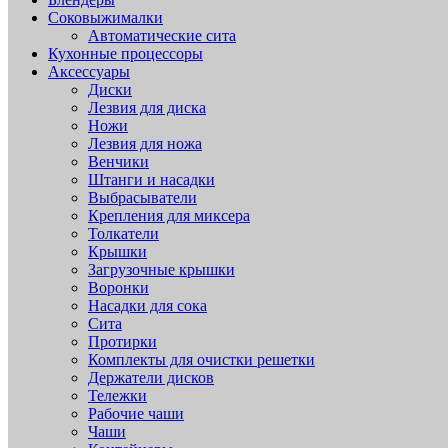
Соковыжималки
Автоматические сита
Кухонные процессоры
Аксессуары
Диски
Лезвия для диска
Ножи
Лезвия для ножа
Венчики
Штанги и насадки
Выбрасыватели
Крепления для миксера
Толкатели
Крышки
Загрузочные крышки
Воронки
Насадки для сока
Сита
Протирки
Комплекты для очистки решетки
Держатели дисков
Тележки
Рабочие чаши
Чаши