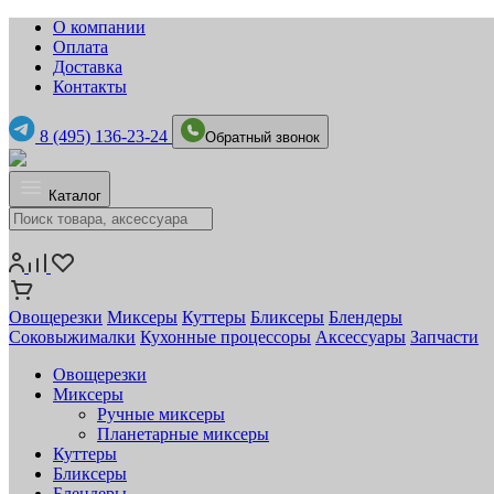
О компании
Оплата
Доставка
Контакты
8 (495) 136-23-24
Обратный звонок
Каталог
Овощерезки
Миксеры
Куттеры
Бликсеры
Блендеры
Соковыжималки
Кухонные процессоры
Аксессуары
Запчасти
Овощерезки
Миксеры
Ручные миксеры
Планетарные миксеры
Куттеры
Бликсеры
Блендеры