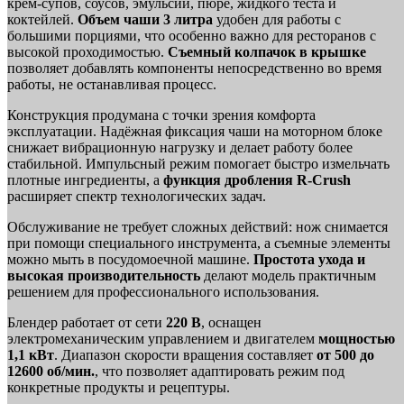
крем-супов, соусов, эмульсий, пюре, жидкого теста и
коктейлей.
Объем чаши 3 литра
удобен для работы с
большими порциями, что особенно важно для ресторанов с
высокой проходимостью.
Съемный колпачок в крышке
позволяет добавлять компоненты непосредственно во время
работы, не останавливая процесс.
Конструкция продумана с точки зрения комфорта
эксплуатации. Надёжная фиксация чаши на моторном блоке
снижает вибрационную нагрузку и делает работу более
стабильной. Импульсный режим помогает быстро измельчать
плотные ингредиенты, а
функция дробления R-Crush
расширяет спектр технологических задач.
Обслуживание не требует сложных действий: нож снимается
при помощи специального инструмента, а съемные элементы
можно мыть в посудомоечной машине.
Простота ухода и
высокая производительность
делают модель практичным
решением для профессионального использования.
Блендер работает от сети
220 В
, оснащен
электромеханическим управлением и двигателем
мощностью
1,1 кВт
. Диапазон скорости вращения составляет
от 500 до
12600 об/мин.
, что позволяет адаптировать режим под
конкретные продукты и рецептуры.