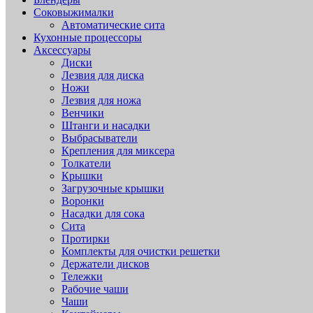
Соковыжималки
Автоматические сита
Кухонные процессоры
Аксессуары
Диски
Лезвия для диска
Ножи
Лезвия для ножа
Венчики
Штанги и насадки
Выбрасыватели
Крепления для миксера
Толкатели
Крышки
Загрузочные крышки
Воронки
Насадки для сока
Сита
Протирки
Комплекты для очистки решетки
Держатели дисков
Тележки
Рабочие чаши
Чаши