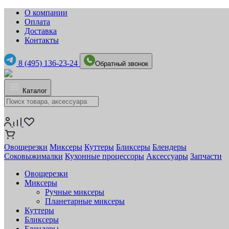
О компании
Оплата
Доставка
Контакты
8 (495) 136-23-24
Обратный звонок
Каталог
Овощерезки
Миксеры
Куттеры
Бликсеры
Блендеры
Соковыжималки
Кухонные процессоры
Аксессуары
Запчасти
Овощерезки
Миксеры
Ручные миксеры
Планетарные миксеры
Куттеры
Бликсеры
Блендеры