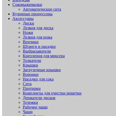
Соковыжималки
Автоматические сита
Кухонные процессоры
Аксессуары
Диски
Лезвия для диска
Ножи
Лезвия для ножа
Венчики
Штанги и насадки
Выбрасыватели
Крепления для миксера
Толкатели
Крышки
Загрузочные крышки
Воронки
Насадки для сока
Сита
Протирки
Комплекты для очистки решетки
Держатели дисков
Тележки
Рабочие чаши
Чаши