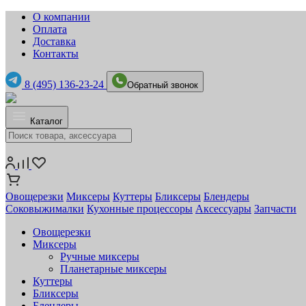
О компании
Оплата
Доставка
Контакты
8 (495) 136-23-24
Обратный звонок
Каталог
Овощерезки
Миксеры
Куттеры
Бликсеры
Блендеры
Соковыжималки
Кухонные процессоры
Аксессуары
Запчасти
Овощерезки
Миксеры
Ручные миксеры
Планетарные миксеры
Куттеры
Бликсеры
Блендеры