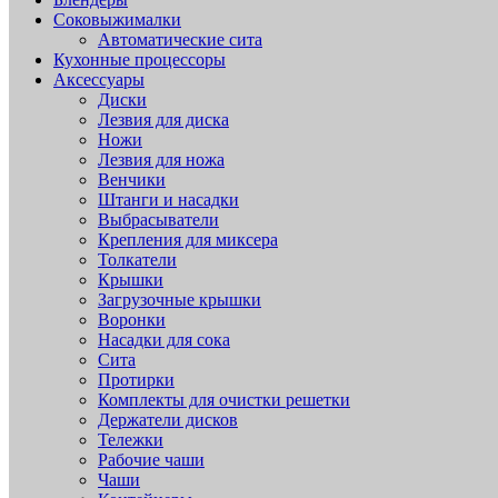
Соковыжималки
Автоматические сита
Кухонные процессоры
Аксессуары
Диски
Лезвия для диска
Ножи
Лезвия для ножа
Венчики
Штанги и насадки
Выбрасыватели
Крепления для миксера
Толкатели
Крышки
Загрузочные крышки
Воронки
Насадки для сока
Сита
Протирки
Комплекты для очистки решетки
Держатели дисков
Тележки
Рабочие чаши
Чаши