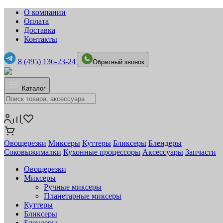
О компании
Оплата
Доставка
Контакты
8 (495) 136-23-24
Обратный звонок
Каталог
Овощерезки
Миксеры
Куттеры
Бликсеры
Блендеры
Соковыжималки
Кухонные процессоры
Аксессуары
Запчасти
Овощерезки
Миксеры
Ручные миксеры
Планетарные миксеры
Куттеры
Бликсеры
Блендеры