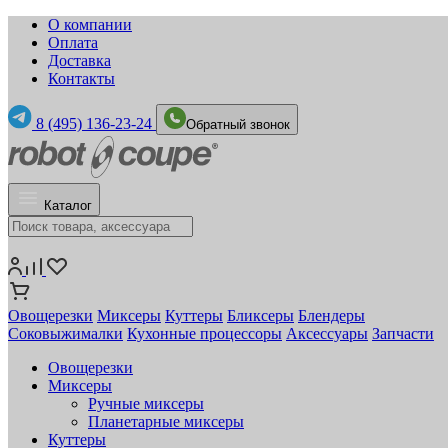
О компании
Оплата
Доставка
Контакты
8 (495) 136-23-24
Обратный звонок
Каталог
Овощерезки
Миксеры
Куттеры
Бликсеры
Блендеры
Соковыжималки
Кухонные процессоры
Аксессуары
Запчасти
Овощерезки
Миксеры
Ручные миксеры
Планетарные миксеры
Куттеры