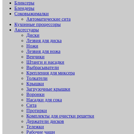
Бликсеры
Блендеры
Соковыжималки
Автоматические сита
Кухонные процессоры
Аксессуары
Диски
Лезвия для диска
Ножи
Лезвия для ножа
Венчики
Штанги и насадки
Выбрасыватели
Крепления для миксера
Толкатели
Крышки
Загрузочные крышки
Воронки
Насадки для сока
Сита
Протирки
Комплекты для очистки решетки
Держатели дисков
Тележки
Рабочие чаши