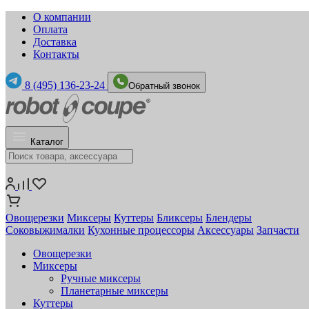
О компании
Оплата
Доставка
Контакты
8 (495) 136-23-24
Обратный звонок
Каталог
Овощерезки
Миксеры
Куттеры
Бликсеры
Блендеры
Соковыжималки
Кухонные процессоры
Аксессуары
Запчасти
Овощерезки
Миксеры
Ручные миксеры
Планетарные миксеры
Куттеры