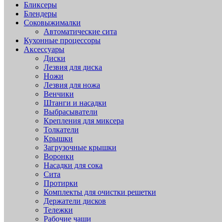
Бликсеры
Блендеры
Соковыжималки
Автоматические сита
Кухонные процессоры
Аксессуары
Диски
Лезвия для диска
Ножи
Лезвия для ножа
Венчики
Штанги и насадки
Выбрасыватели
Крепления для миксера
Толкатели
Крышки
Загрузочные крышки
Воронки
Насадки для сока
Сита
Протирки
Комплекты для очистки решетки
Держатели дисков
Тележки
Рабочие чаши