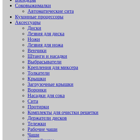
Соковыжималки
Автоматические сита
Кухонные процессоры
Аксессуары
Диски
Лезвия для диска
Ножи
Лезвия для ножа
Венчики
Штанги и насадки
Выбрасыватели
Крепления для миксера
Толкатели
Крышки
Загрузочные крышки
Воронки
Насадки для сока
Сита
Протирки
Комплекты для очистки решетки
Держатели дисков
Тележки
Рабочие чаши
Чаши