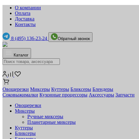
О компании
Оплата
Доставка
Контакты
8 (495) 136-23-24
Обратный звонок
Каталог
Овощерезки
Миксеры
Куттеры
Бликсеры
Блендеры
Соковыжималки
Кухонные процессоры
Аксессуары
Запчасти
Овощерезки
Миксеры
Ручные миксеры
Планетарные миксеры
Куттеры
Бликсеры
Блендеры