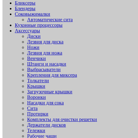
Бликсеры
Блендеры
Соковыжималки
Автоматические сита
Кухонные процессоры
Аксессуары
Диски
Лезвия для диска
Ножи
Лезвия для ножа
Венчики
Штанги и насадки
Выбрасыватели
Крепления для миксера
Толкатели
Крышки
Загрузочные крышки
Воронки
Насадки для сока
Сита
Протирки
Комплекты для очистки решетки
Держатели дисков
Тележки
Рабочие чаши