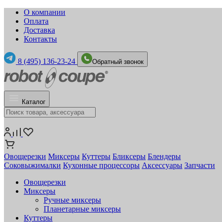
О компании
Оплата
Доставка
Контакты
8 (495) 136-23-24
Обратный звонок
Каталог
Овощерезки
Миксеры
Куттеры
Бликсеры
Блендеры
Соковыжималки
Кухонные процессоры
Аксессуары
Запчасти
Овощерезки
Миксеры
Ручные миксеры
Планетарные миксеры
Куттеры