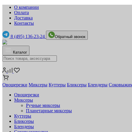
О компании
Оплата
Доставка
Контакты
8 (495) 136-23-24
Обратный звонок
Каталог
Овощерезки
Миксеры
Куттеры
Бликсеры
Блендеры
Соковыжи
Овощерезки
Миксеры
Ручные миксеры
Планетарные миксеры
Куттеры
Бликсеры
Блендеры
Соковыжималки