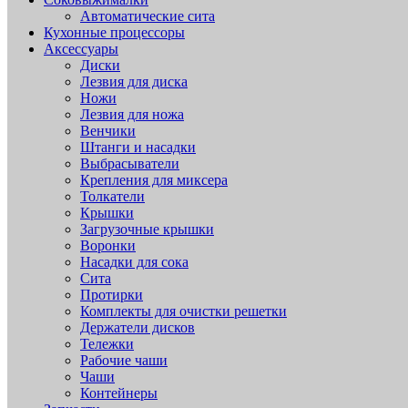
Автоматические сита
Кухонные процессоры
Аксессуары
Диски
Лезвия для диска
Ножи
Лезвия для ножа
Венчики
Штанги и насадки
Выбрасыватели
Крепления для миксера
Толкатели
Крышки
Загрузочные крышки
Воронки
Насадки для сока
Сита
Протирки
Комплекты для очистки решетки
Держатели дисков
Тележки
Рабочие чаши
Чаши
Контейнеры