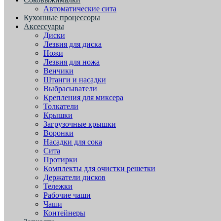
Автоматические сита
Кухонные процессоры
Аксессуары
Диски
Лезвия для диска
Ножи
Лезвия для ножа
Венчики
Штанги и насадки
Выбрасыватели
Крепления для миксера
Толкатели
Крышки
Загрузочные крышки
Воронки
Насадки для сока
Сита
Протирки
Комплекты для очистки решетки
Держатели дисков
Тележки
Рабочие чаши
Чаши
Контейнеры