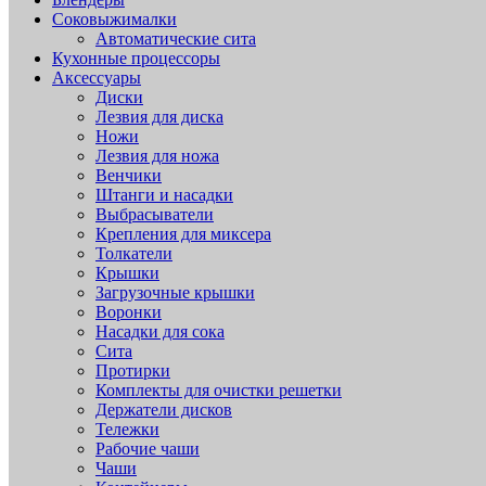
Соковыжималки
Автоматические сита
Кухонные процессоры
Аксессуары
Диски
Лезвия для диска
Ножи
Лезвия для ножа
Венчики
Штанги и насадки
Выбрасыватели
Крепления для миксера
Толкатели
Крышки
Загрузочные крышки
Воронки
Насадки для сока
Сита
Протирки
Комплекты для очистки решетки
Держатели дисков
Тележки
Рабочие чаши
Чаши