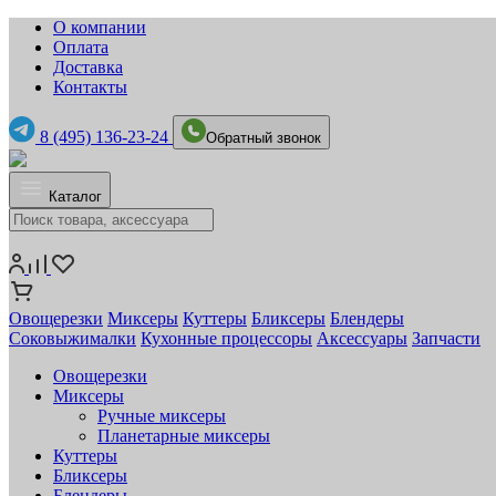
О компании
Оплата
Доставка
Контакты
8 (495) 136-23-24
Обратный звонок
Каталог
Овощерезки
Миксеры
Куттеры
Бликсеры
Блендеры
Соковыжималки
Кухонные процессоры
Аксессуары
Запчасти
Овощерезки
Миксеры
Ручные миксеры
Планетарные миксеры
Куттеры
Бликсеры
Блендеры