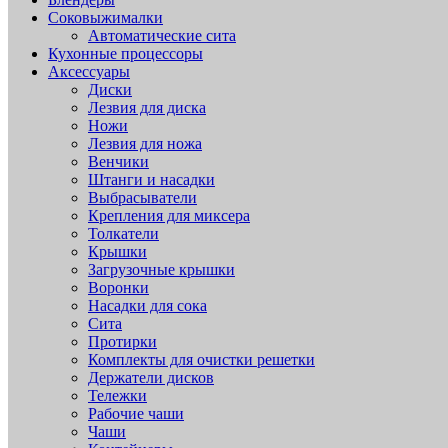
Соковыжималки
Автоматические сита
Кухонные процессоры
Аксессуары
Диски
Лезвия для диска
Ножи
Лезвия для ножа
Венчики
Штанги и насадки
Выбрасыватели
Крепления для миксера
Толкатели
Крышки
Загрузочные крышки
Воронки
Насадки для сока
Сита
Протирки
Комплекты для очистки решетки
Держатели дисков
Тележки
Рабочие чаши
Чаши