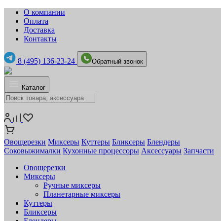
О компании
Оплата
Доставка
Контакты
8 (495) 136-23-24
Обратный звонок
Каталог
Овощерезки
Миксеры
Куттеры
Бликсеры
Блендеры
Соковыжималки
Кухонные процессоры
Аксессуары
Запчасти
Овощерезки
Миксеры
Ручные миксеры
Планетарные миксеры
Куттеры
Бликсеры
Блендеры