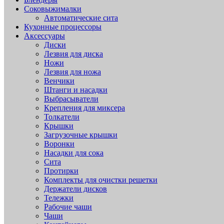
Соковыжималки
Автоматические сита
Кухонные процессоры
Аксессуары
Диски
Лезвия для диска
Ножи
Лезвия для ножа
Венчики
Штанги и насадки
Выбрасыватели
Крепления для миксера
Толкатели
Крышки
Загрузочные крышки
Воронки
Насадки для сока
Сита
Протирки
Комплекты для очистки решетки
Держатели дисков
Тележки
Рабочие чаши
Чаши