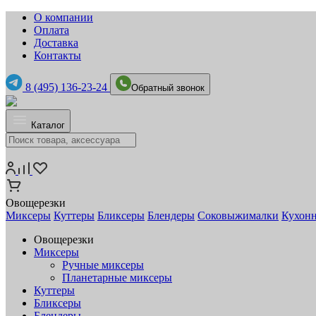
О компании
Оплата
Доставка
Контакты
8 (495) 136-23-24
Обратный звонок
Каталог
Овощерезки
Миксеры
Куттеры
Бликсеры
Блендеры
Соковыжималки
Кухонн
Овощерезки
Миксеры
Ручные миксеры
Планетарные миксеры
Куттеры
Бликсеры
Блендеры