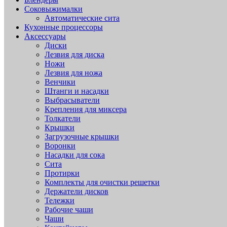
Соковыжималки
Автоматические сита
Кухонные процессоры
Аксессуары
Диски
Лезвия для диска
Ножи
Лезвия для ножа
Венчики
Штанги и насадки
Выбрасыватели
Крепления для миксера
Толкатели
Крышки
Загрузочные крышки
Воронки
Насадки для сока
Сита
Протирки
Комплекты для очистки решетки
Держатели дисков
Тележки
Рабочие чаши
Чаши