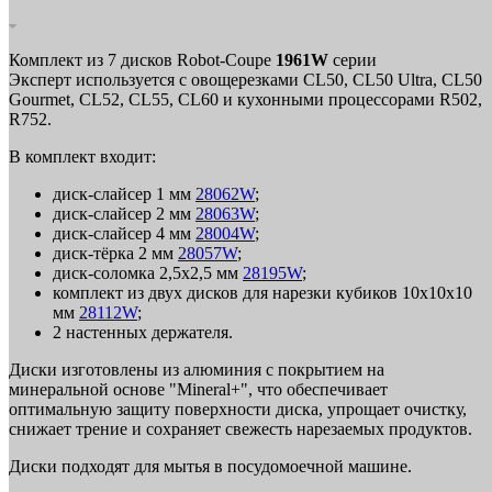
Комплект из 7 дисков Robot-Coupe
1961W
серии
Эксперт
используется с овощерезками CL50, CL50 Ultra, CL50
Gourmet, CL52, CL55, CL60 и кухонными процессорами R502,
R752.
В комплект входит:
диск-слайсер 1 мм
28062
W
;
диск-слайсер 2 мм
28063
W
;
диск-слайсер 4 мм
28004
W
;
диск-тёрка 2 мм
28057
W
;
диск-соломка 2,5х2,5 мм
28195
W
;
комплект из двух дисков для нарезки кубиков 10х10х10
мм
28112
W
;
2 настенных держателя.
Диски изготовлены из алюминия с покрытием на
минеральной основе "Mineral+", что обеспечивает
оптимальную защиту поверхности диска, упрощает очистку,
снижает трение и сохраняет свежесть нарезаемых продуктов.
Диски подходят для мытья в посудомоечной машине.