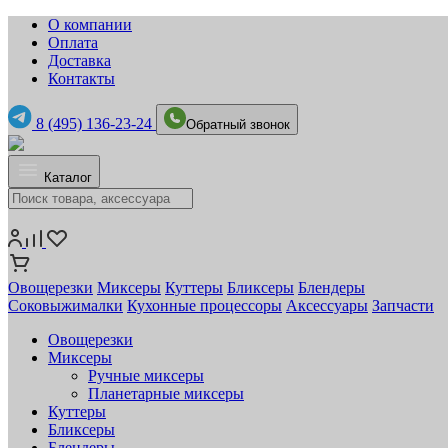
О компании
Оплата
Доставка
Контакты
8 (495) 136-23-24
Обратный звонок
Каталог
Овощерезки
Миксеры
Куттеры
Бликсеры
Блендеры
Соковыжималки
Кухонные процессоры
Аксессуары
Запчасти
Овощерезки
Миксеры
Ручные миксеры
Планетарные миксеры
Куттеры
Бликсеры
Блендеры