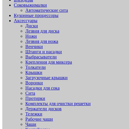
Соковыжималки
Автоматические сита
Кухонные процессоры
Аксессуары
Диски
Лезвия для диска
Ножи
Лезвия для ножа
Венчики
Штанги и насадки
Выбрасыватели
Крепления для миксера
Толкатели
Крышки
Загрузочные крышки
Воронки
Насадки для сока
Сита
Протирки
Комплекты для очистки решетки
Держатели дисков
Тележки
Рабочие чаши
Чаши