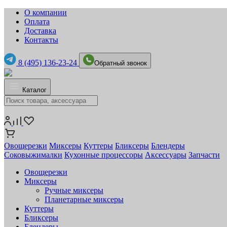
О компании
Оплата
Доставка
Контакты
8 (495) 136-23-24
Обратный звонок
Каталог
Овощерезки
Миксеры
Куттеры
Бликсеры
Блендеры
Соковыжималки
Кухонные процессоры
Аксессуары
Запчасти
Овощерезки
Миксеры
Ручные миксеры
Планетарные миксеры
Куттеры
Бликсеры
Блендеры