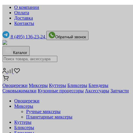
О компании
Оплата
Доставка
Контакты
8 (495) 136-23-24
Обратный звонок
Каталог
Овощерезки
Миксеры
Куттеры
Бликсеры
Блендеры
Соковыжималки
Кухонные процессоры
Аксессуары
Запчасти
Овощерезки
Миксеры
Ручные миксеры
Планетарные миксеры
Куттеры
Бликсеры
Блендеры