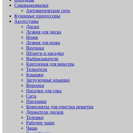
Соковыжималки
Автоматические сита
Кухонные процессоры
Аксессуары
Диски
Лезвия для диска
Ножи
Лезвия для ножа
Венчики
Штанги и насадки
Выбрасыватели
Крепления для миксера
Толкатели
Крышки
Загрузочные крышки
Воронки
Насадки для сока
Сита
Протирки
Комплекты для очистки решетки
Держатели дисков
Тележки
Рабочие чаши
Чаши