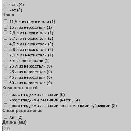
есть (
4
)
нет (
8
)
Чаша
11,5 л из нерж.стали (
1
)
15 л из нерж.стали (
1
)
2,9 л из нерж.стали (
1
)
3,7 л из нерж.стали (
2
)
4,5 л из нерж.стали (
3
)
5,9 л из нерж.стали (
2
)
7,5 л из нерж.стали (
1
)
8 л из нерж.стали (
1
)
23 л из нерж.стали (
0
)
28 л из нерж.стали (
0
)
45 л из нерж.стали (
0
)
60 л из нерж.стали (
0
)
Комплект ножей
нож с гладкими лезвиями (
6
)
нож с гладкими лезвиями (нерж.) (
4
)
нож с гладкими лезвиями, нож с мелкими зубчиками (
2
)
Спецпредложение
Хит (
2
)
Длина (мм)