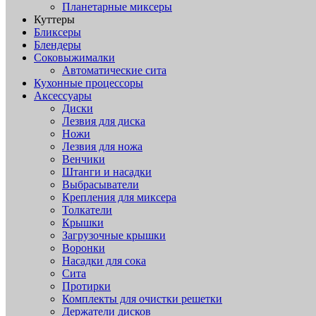
Планетарные миксеры
Куттеры
Бликсеры
Блендеры
Соковыжималки
Автоматические сита
Кухонные процессоры
Аксессуары
Диски
Лезвия для диска
Ножи
Лезвия для ножа
Венчики
Штанги и насадки
Выбрасыватели
Крепления для миксера
Толкатели
Крышки
Загрузочные крышки
Воронки
Насадки для сока
Сита
Протирки
Комплекты для очистки решетки
Держатели дисков